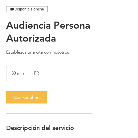
Disponible online
Audiencia Persona
Autorizada
Establezca una cita con nosotros
30 min
3
PR
0
m
i
Reservar ahora
n
Descripción del servicio