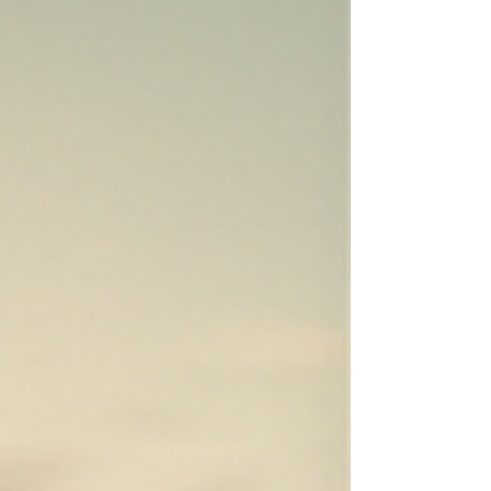
retiro. La buena noticia es que no necesitas
un título en finanzas para tomar decisiones
inteligentes con tu dinero. Solo necesitas
dominar estos cuatro pilares. 1. Presupuesto:
saber a dónde va tu dinero Si no tienes un
presupuesto mensual, estás navegando sin
mapa.