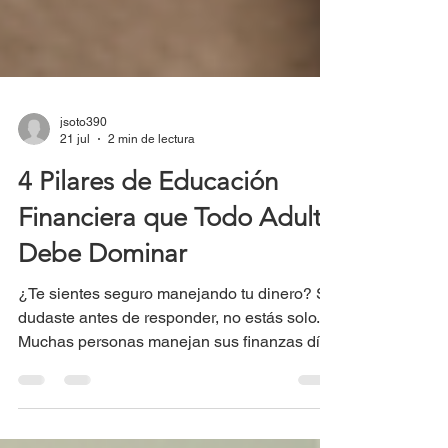
jsoto390
21 jul
2 min de lectura
4 Pilares de Educación
Financiera que Todo Adulto
Debe Dominar
¿Te sientes seguro manejando tu dinero? Si
dudaste antes de responder, no estás solo.
Muchas personas manejan sus finanzas día
a día sin tener una base sólida — y eso
puede costar caro a la hora de planificar el