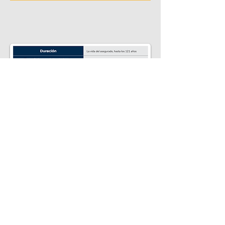
¿Sabías qué...?
El seguro de vida permanente es una
solución permanente a un precio
razonable que proporciona múltiples
valores garantizados y no
garantizados.