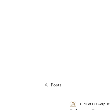
All Posts
CPR of PR Corp
12