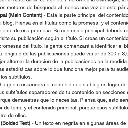
 los motores de búsqueda al menos una vez en este párr
ipal (Main Content)
 - Esta la parte principal del contenido
u blog. Piensa en el titular como la promesa, y el conteni
iento de esa promesa. Su contenido principal debería c
isite su publicación según el título. Si creas un contenid
romesas del titulo, la gente comenzará a identificar el 
 La longitud de las publicaciones puede variar de 300 a 3
or alternar la duración de la publicaciones en la medida
as estadísticas sobre lo que funciona mejor para tu audi
os subtítulos. 
ha gente escaneará el contenido de su blog en lugar de 
tus subtítulos separadores de tu contenido en secciones s
porque demuestras que lo necesitas. Piensa que, esto se
or de tema y el contenido principal, porque esos subtítul
tro de ellos.
(Bolded Text) - 
Un texto en negrita en algunas áreas de 