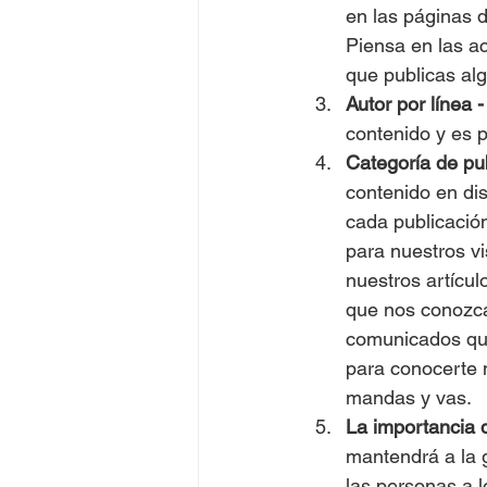
en las páginas d
Piensa en las a
que publicas alg
Autor por línea -
contenido y es 
Categoría de pub
contenido en di
cada publicación
para nuestros vi
nuestros artícul
que nos conozca
comunicados que
para conocerte m
mandas y vas. 
La importancia d
mantendrá a la 
las personas a le