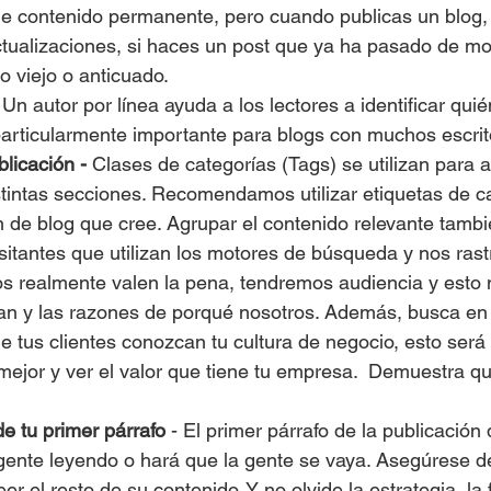
e contenido permanente, pero cuando publicas un blog, si
ctualizaciones, si haces un post que ya ha pasado de mo
o viejo o anticuado. 
 
Un autor por línea ayuda a los lectores a identificar quién
particularmente importante para blogs con muchos escrit
licación - 
Clases de categorías (Tags) se utilizan para a
stintas secciones. Recomendamos utilizar etiquetas de c
 de blog que cree. Agrupar el contenido relevante tambié
sitantes que utilizan los motores de búsqueda y nos rastr
os realmente valen la pena, tendremos audiencia y esto n
n y las razones de porqué nosotros. Además, busca en 
 tus clientes conozcan tu cultura de negocio, esto será
ejor y ver el valor que tiene tu empresa.  Demuestra qu
e tu primer párrafo
 - El primer párrafo de la publicación 
gente leyendo o hará que la gente se vaya. Asegúrese d
er el resto de su contenido. Y no olvide la estrategia, la 