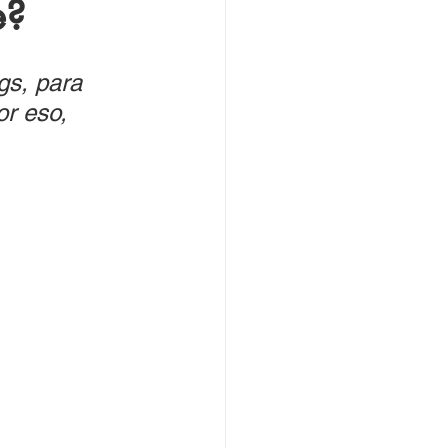
e?
gs, para 
r eso, 
 