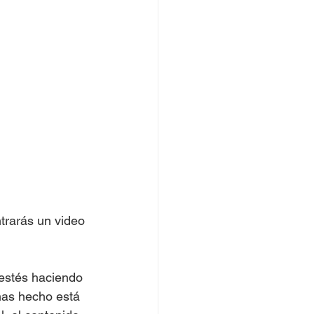
ntrarás un video 
 estés haciendo 
has hecho está 