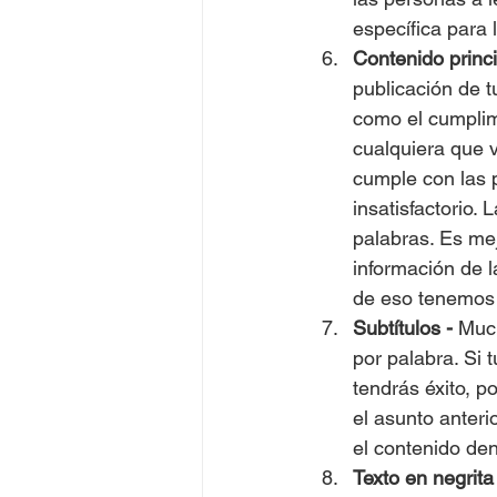
específica para
Contenido princ
publicación de t
como el cumplim
cualquiera que v
cumple con las p
insatisfactorio.
palabras. Es mej
información de l
de eso tenemos l
Subtítulos -
 Muc
por palabra. Si 
tendrás éxito, 
el asunto anteri
el contenido den
Texto en negrita 