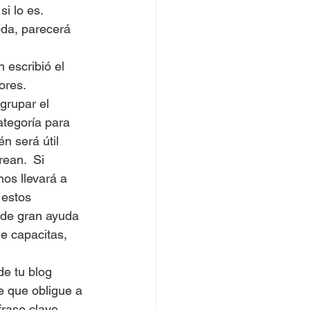
 lo es.  
da, parecerá 
 escribió el 
ores.
grupar el 
ategoría para 
n será útil 
ean.  Si 
os llevará a 
estos 
 de gran ayuda 
e capacitas, 
de tu blog 
e que obligue a 
frase clave 