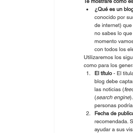
Te mostraré cómo esc
¿Qué es un blo
conocido por su
de internet) que 
no sabes lo que 
momento vamos a
con todos los el
Utilizaremos los sig
como para los gener
El título
 - El tit
blog debe captar
las noticias (
fee
(
search engine
)
personas podría
Fecha de publica
recomendada. Si
ayudar a sus vis