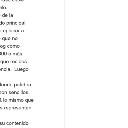
afo.
 de la 
do principal 
omplacer a 
o que no 
blog como 
,000 o más 
 que recibes 
encia.  Luego 
leerlo palabra 
on sencillos, 
rá lo mismo que 
os representen 
su contenido 