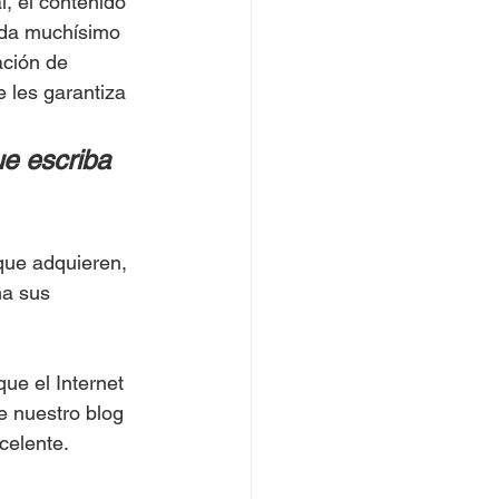
, el contenido 
uda muchísimo 
ación de 
 les garantiza 
ue escriba 
que adquieren, 
na sus 
e el Internet 
e nuestro blog 
celente.