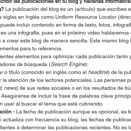
ribir las publicaciones en tu blog y hacerlas informativa
g?
 La publicación del blog es un (artículo) que escribes 
s siglas en Inglés como Uniform Resource Locator (direc
puede incluir contenido en forma de texto, fotos, infografí
es una infografía, pues en el próximo video hablaremos de
 crear este blog de manera sencilla. Este mismo blog 
ementos para tu referencia.
uientes elementos para optimizar cada publicación tanto 
adores de búsqueda (
Search Engine
):
ular o título (conocido en inglés como el 
headline
) de la pu
 la atención de los lectores potenciales. Las personas 
d, news
) de sus redes sociales o en los resultados de b
. Asegúrense de incluir la frase de palabras clave princip
n usar al buscar el tema que está cubriendo.
ción - 
La fecha de publicación aunque es opcional, es b
 actualiza con frecuencia su blog, las fechas de public
itantes a determinar las publicaciones recientes. No es 