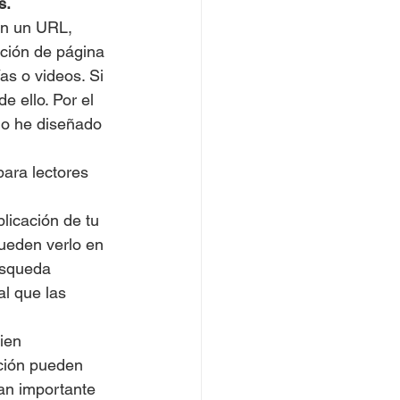
s.
en un URL, 
ción de página 
as o videos. Si 
 ello. Por el 
lo he diseñado 
para lectores 
blicación de tu 
pueden verlo en 
úsqueda 
al que las 
ien 
ación pueden 
tan importante 